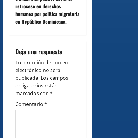
retroceso en derechos
a
humanos por política migratoria
v
en República Dominicana.
i
g
Deja una respuesta
a
Tu dirección de correo
electrónico no será
t
publicada.
Los campos
i
obligatorios están
marcados con
*
o
Comentario
*
n