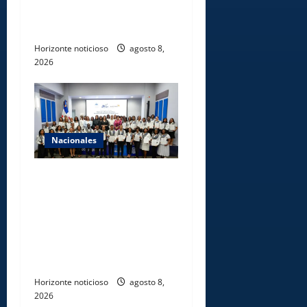
agencias hípicas en
agencias de loterías
Horizonte noticioso
agosto 8,
2026
Nacionales
INFOTEP, Ministerio de
Trabajo y World Vision
certifican a 46
profesionales en prevención
y erradicación del trabajo
infantil
Horizonte noticioso
agosto 8,
2026