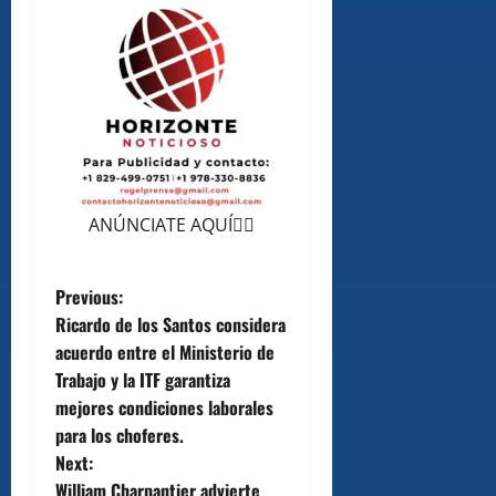
ANÚNCIATE AQUÍ👆🏻
P
Previous:
Ricardo de los Santos considera
o
acuerdo entre el Ministerio de
Trabajo y la ITF garantiza
s
mejores condiciones laborales
t
para los choferes.
Next:
n
William Charpantier advierte