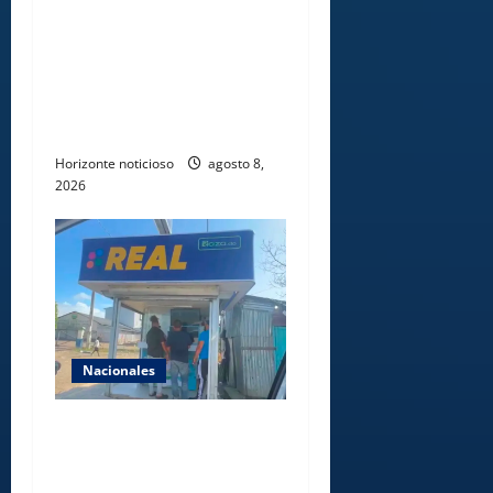
alimentación de miles de
voluntarios y personal de
los XXV Juegos
Centroamericanos y del
Caribe Santo Domingo 2026
Horizonte noticioso
agosto 8,
2026
Nacionales
Comisión Hípica Nacional
admite emisión de miles de
licencias para instalación de