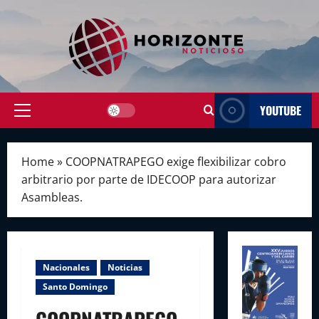
Skip
to
content
YOUTUBE
Primary
Menu
Home
»
COOPNATRAPEGO exige flexibilizar cobro
arbitrario por parte de IDECOOP para autorizar
Asambleas.
Nacionales
Noticias
Santo Domingo