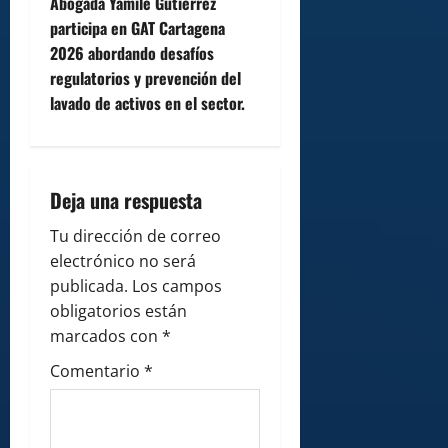
n
Abogada Yamile Gutiérrez
participa en GAT Cartagena
a
2026 abordando desafíos
v
regulatorios y prevención del
lavado de activos en el sector.
i
g
Deja una respuesta
a
Tu dirección de correo
t
electrónico no será
i
publicada.
Los campos
obligatorios están
o
marcados con
*
n
Comentario
*