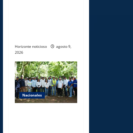
Gobierno inicia
construcción de obras
estratégicas en la frontera
norte para fortalecer la
seguridad, el desarrollo y el
comercio organizado
Horizonte noticioso
agosto 9,
2026
Nacionales
Ministerio de Energía y
Minas realiza jornada de
reforestación y limpieza en