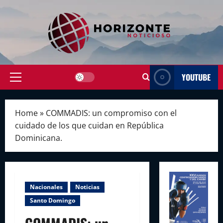
Skip
to
content
YOUTUBE
Primary
Menu
Home
»
COMMADIS: un compromiso con el
cuidado de los que cuidan en República
Dominicana.
Nacionales
Noticias
Santo Domingo