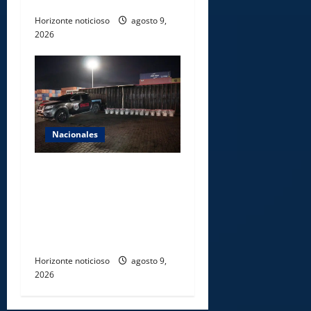
cuencas de ríos de Cotuí
Horizonte noticioso
agosto 9,
2026
Nacionales
DNCD INCAUTA 303
PAQUETES DE PRESUNTA
COCAÍNA OCULTAS EN PISO
DE CONTENEDOR EN PUERTO
CAUCEDO
Horizonte noticioso
agosto 9,
2026