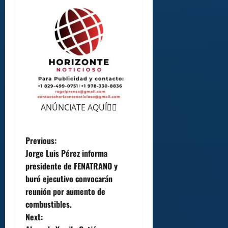
ANÚNCIATE AQUÍ👆🏻
P
Previous:
Jorge Luis Pérez informa
o
presidente de FENATRANO y
buró ejecutivo convocarán
s
reunión por aumento de
t
combustibles.
Next: