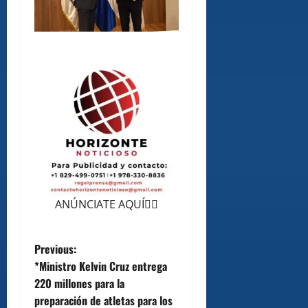
ANÚNCIATE AQUÍ👆🏻
P
Previous:
*Ministro Kelvin Cruz entrega
o
220 millones para la
preparación de atletas para los