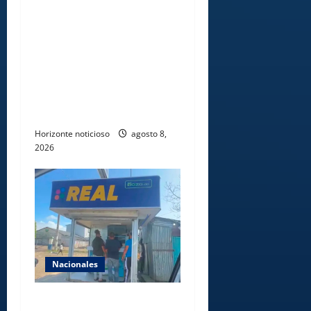
Comedores Comunitarios de
DASAC garantizan
alimentación de miles de
voluntarios y personal de
los XXV Juegos
Centroamericanos y del
Caribe Santo Domingo 2026
Horizonte noticioso
agosto 8,
2026
Nacionales
Comisión Hípica Nacional