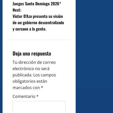
s
Juegos Santo Domingo 2026*
t
Next:
Víctor D’Aza presenta su visión
n
de un gobierno descentralizado
y cercano a la gente.
a
v
i
Deja una respuesta
g
Tu dirección de correo
electrónico no será
a
publicada.
Los campos
obligatorios están
t
marcados con
*
i
Comentario
*
o