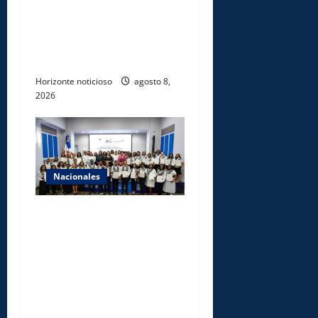
admite emisión de miles de
licencias para instalación de
agencias hípicas en
agencias de loterías
Horizonte noticioso
agosto 8,
2026
Nacionales
INFOTEP, Ministerio de
Trabajo y World Vision
certifican a 46
profesionales en prevención
y erradicación del trabajo
infantil