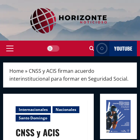
Skip
to
content
YOUTUBE
Primary
Menu
Home
»
CNSS y ACIS firman acuerdo
interinstitucional para formar en Seguridad Social.
Internacionales
Nacionales
Santo Domingo
CNSS y ACIS