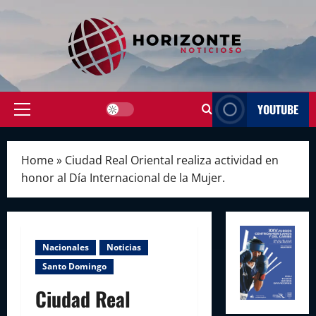
Skip
to
content
YOUTUBE
Primary
Menu
Home
»
Ciudad Real Oriental realiza actividad en
honor al Día Internacional de la Mujer.
Nacionales
Noticias
Santo Domingo
Ciudad Real