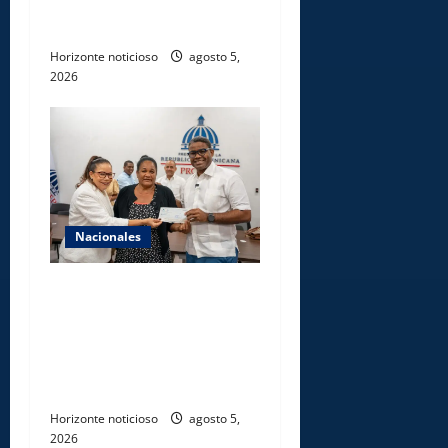
de nuevo centro del INFOTEP
en La Vega
Horizonte noticioso
agosto 5,
2026
Nacionales
Gobierno entrega ayudas
económicas a comerciantes
afectados por ampliación de
avenida Los Beisbolistas en
Manoguayabo
Horizonte noticioso
agosto 5,
2026