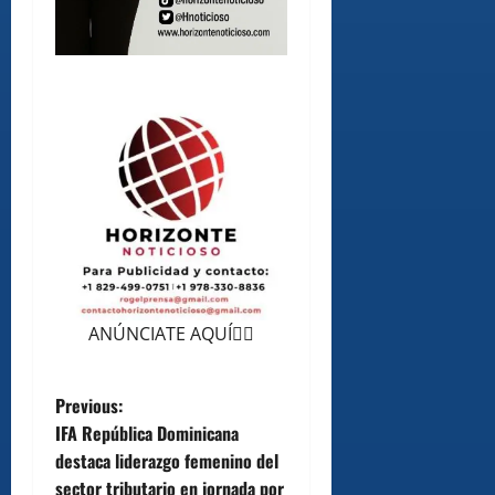
ANÚNCIATE AQUÍ👆🏻
P
Previous:
IFA República Dominicana
o
destaca liderazgo femenino del
sector tributario en jornada por