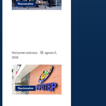
Nacionales
UNICARIBE recibe ministro
argentino Federico
Sturzenegger para dialogar
sobre liderazgo,
transformación del Estado e
innovación pública
Horizonte noticioso
agosto 5,
2026
Nacionales
Gobierno anuncia apertura