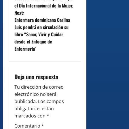
s
el Día Internacional de la Mujer.
t
Next:
Enfermera dominicana Carlina
n
Luis pondrá en circulación su
libro “Sanar, Vivir y Cuidar
a
desde el Enfoque de
v
Enfermería”
i
g
Deja una respuesta
a
Tu dirección de correo
electrónico no será
t
publicada.
Los campos
i
obligatorios están
marcados con
*
o
Comentario
*