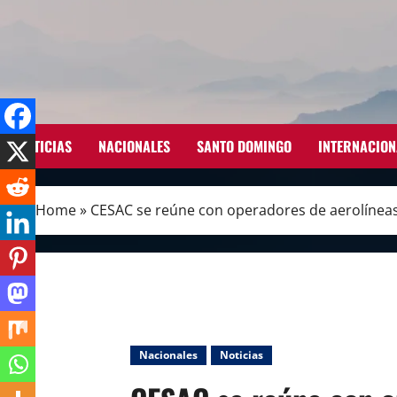
Skip
to
content
NOTICIAS
NACIONALES
SANTO DOMINGO
INTERNACION
Home
»
CESAC se reúne con operadores de aerolíneas 
Nacionales
Noticias