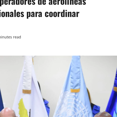
peradores de aerolíneas
ionales para coordinar
minutes read