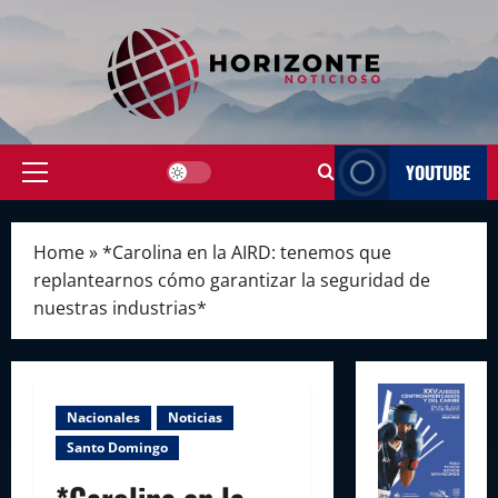
Skip
to
content
YOUTUBE
Primary
Menu
Home
»
*Carolina en la AIRD: tenemos que
replantearnos cómo garantizar la seguridad de
nuestras industrias*
Nacionales
Noticias
Santo Domingo