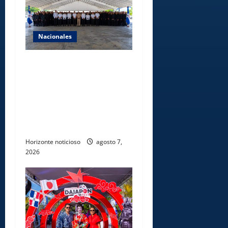
Nacionales
Lee Ballester a los que se
forman como agentes “Todo
el equipo de la DGM debe
acogerse a normas éticas y
ser garante de los derechos
de las personas
Horizonte noticioso
agosto 7,
2026