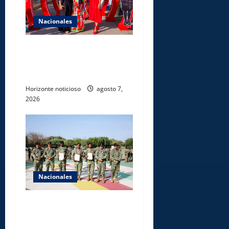
Nacionales
Dajabón un destino entre
culturas, historia y
gastronomía
Horizonte noticioso
agosto 7,
2026
Nacionales
Ejército reconoce a
soldados que rechazaron