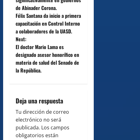
significativamente en gobiernos
s
de Abinader Corona.
t
Félix Santana da inicio a primera
capacitación en Control Interno
n
a colaboradores de la UASD.
Next:
a
El doctor Mario Lama es
v
designado asesor honorífico en
materia de salud del Senado de
i
la República.
g
a
Deja una respuesta
t
Tu dirección de correo
i
electrónico no será
publicada.
Los campos
o
obligatorios están