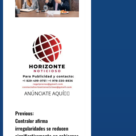
ANÚNCIATE AQUÍ👆🏻
P
Previous:
Contralor afirma
o
irregularidades se reducen