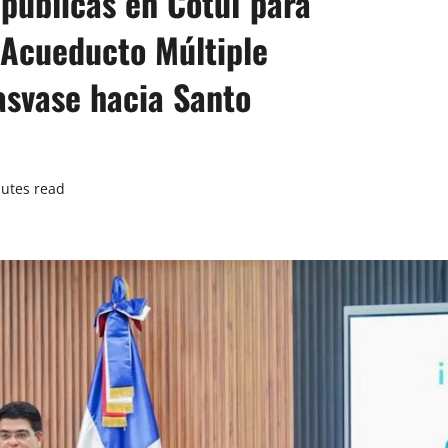
públicas en Cotuí para
 Acueducto Múltiple
asvase hacia Santo
utes read