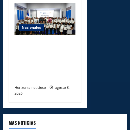
Nacionales
INFOTEP, Ministerio de
Trabajo y World Vision
certifican a 46
profesionales en prevención
y erradicación del trabajo
infantil
Horizonte noticioso
agosto 8,
2026
MAS NOTICIAS