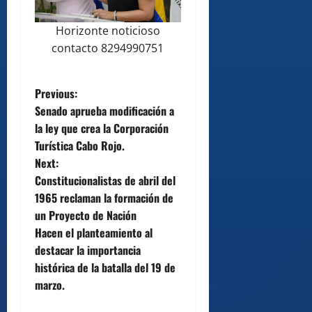
Horizonte noticioso
contacto 8294990751
P
Previous:
Senado aprueba modificación a
o
la ley que crea la Corporación
Turística Cabo Rojo.
s
Next:
t
Constitucionalistas de abril del
1965 reclaman la formación de
n
un Proyecto de Nación
Hacen el planteamiento al
a
destacar la importancia
v
histórica de la batalla del 19 de
marzo.
i