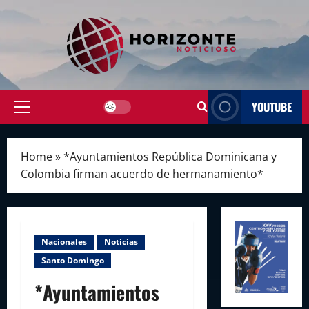
Skip
to
content
YOUTUBE
Primary
Menu
Home
»
*Ayuntamientos República Dominicana y
Colombia firman acuerdo de hermanamiento*
Nacionales
Noticias
Santo Domingo
*Ayuntamientos