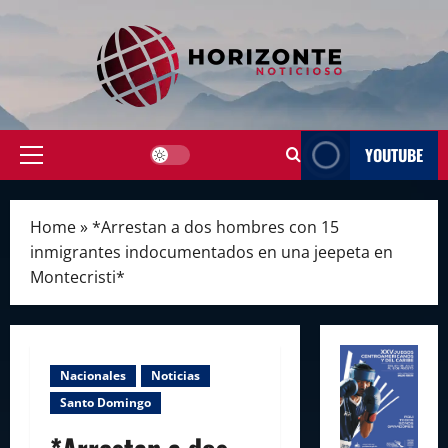
Skip
to
content
YOUTUBE
Primary
Menu
Home
»
*Arrestan a dos hombres con 15
inmigrantes indocumentados en una jeepeta en
Montecristi*
Nacionales
Noticias
Santo Domingo