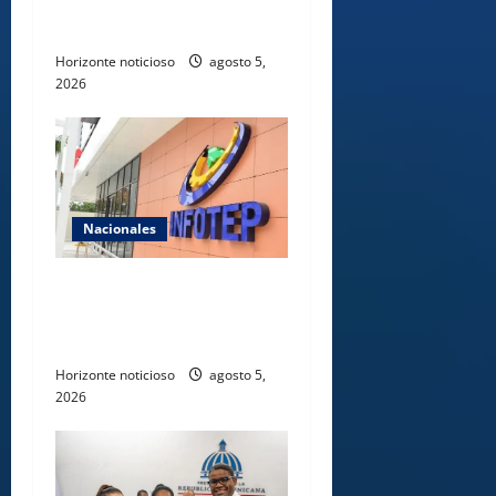
transformación del Estado e
innovación pública
Horizonte noticioso
agosto 5,
2026
Nacionales
Gobierno anuncia apertura
de nuevo centro del INFOTEP
en La Vega
Horizonte noticioso
agosto 5,
2026