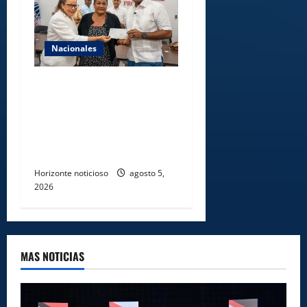
Nacionales
Gobierno entrega ayudas
económicas a comerciantes
afectados por ampliación de
avenida Los Beisbolistas en
Manoguayabo
Horizonte noticioso
agosto 5,
2026
MAS NOTICIAS