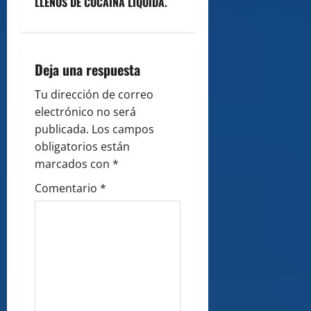
LLENOS DE COCAÍNA LÍQUIDA.
a
v
i
Deja una respuesta
g
Tu dirección de correo
electrónico no será
a
publicada.
Los campos
obligatorios están
t
marcados con
*
i
Comentario
*
o
n