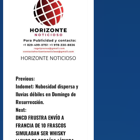
HORIZONTE NOTICIOSO
P
Previous:
Indomet: Nubosidad dispersa y
o
lluvias débiles en Domingo de
Resurrección.
s
Next:
t
DNCD FRUSTRA ENVÍO A
FRANCIA DE 10 FRASCOS
n
SIMULABAN SER WHISKY