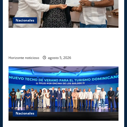
Nacionales
Gobierno entrega ayudas económicas a comerciantes
afectados por ampliación de avenida Los
Beisbolistas en Manoguayabo
Horizonte noticioso
agosto 5, 2026
Nacionales