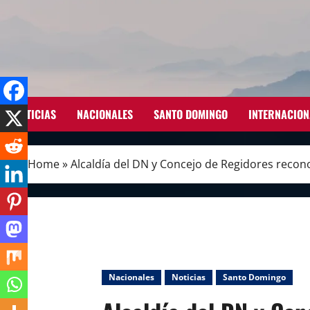
Skip
to
content
NOTICIAS
NACIONALES
SANTO DOMINGO
INTERNACION
Home
»
Alcaldía del DN y Concejo de Regidores recon
Nacionales
Noticias
Santo Domingo