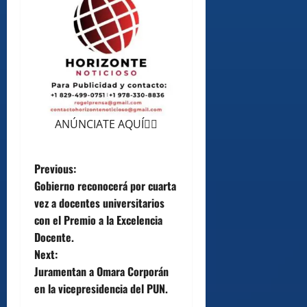
ANÚNCIATE AQUÍ👆🏻
P
Previous:
Gobierno reconocerá por cuarta
o
vez a docentes universitarios
con el Premio a la Excelencia
s
Docente.
t
Next:
Juramentan a Omara Corporán
n
en la vicepresidencia del PUN.