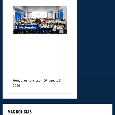
Nacionales
INFOTEP, Ministerio de
Trabajo y World Vision
certifican a 46
profesionales en prevención
y erradicación del trabajo
infantil
Horizonte noticioso
agosto 8,
2026
MAS NOTICIAS