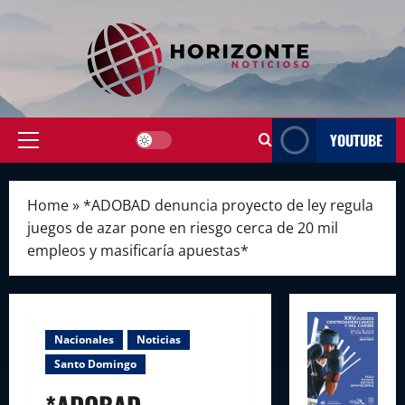
Skip
to
content
YOUTUBE
Primary
Menu
Home
»
*ADOBAD denuncia proyecto de ley regula
juegos de azar pone en riesgo cerca de 20 mil
empleos y masificaría apuestas*
Nacionales
Noticias
Santo Domingo