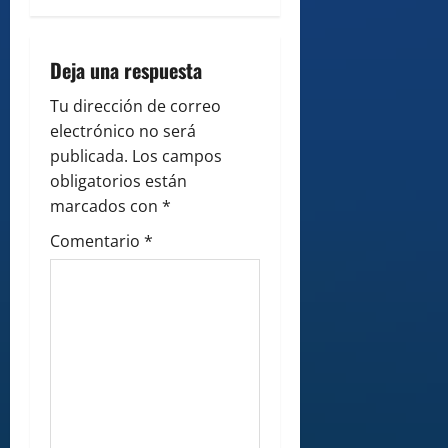
a
v
Deja una respuesta
i
Tu dirección de correo
g
electrónico no será
publicada.
Los campos
a
obligatorios están
marcados con
*
t
Comentario
*
i
o
n