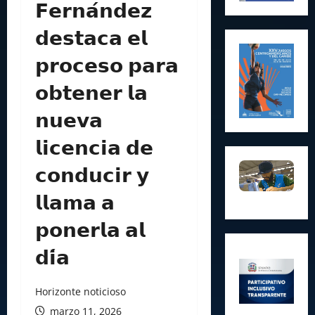
𝗙𝗲𝗿𝗻𝗮́𝗻𝗱𝗲𝘇
𝗱𝗲𝘀𝘁𝗮𝗰𝗮 𝗲𝗹
𝗽𝗿𝗼𝗰𝗲𝘀𝗼 𝗽𝗮𝗿𝗮
𝗼𝗯𝘁𝗲𝗻𝗲𝗿 𝗹𝗮
𝗻𝘂𝗲𝘃𝗮
𝗹𝗶𝗰𝗲𝗻𝗰𝗶𝗮 𝗱𝗲
𝗰𝗼𝗻𝗱𝘂𝗰𝗶𝗿 𝘆
𝗹𝗹𝗮𝗺𝗮 𝗮
𝗽𝗼𝗻𝗲𝗿𝗹𝗮 𝗮𝗹
𝗱𝗶́𝗮
Horizonte noticioso
marzo 11, 2026