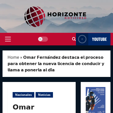
Skip
to
content
YOUTUBE
Primary
Menu
Home
»
𝗢𝗺𝗮𝗿 𝗙𝗲𝗿𝗻𝗮́𝗻𝗱𝗲𝘇 𝗱𝗲𝘀𝘁𝗮𝗰𝗮 𝗲𝗹 𝗽𝗿𝗼𝗰𝗲𝘀𝗼
𝗽𝗮𝗿𝗮 𝗼𝗯𝘁𝗲𝗻𝗲𝗿 𝗹𝗮 𝗻𝘂𝗲𝘃𝗮 𝗹𝗶𝗰𝗲𝗻𝗰𝗶𝗮 𝗱𝗲 𝗰𝗼𝗻𝗱𝘂𝗰𝗶𝗿 𝘆
𝗹𝗹𝗮𝗺𝗮 𝗮 𝗽𝗼𝗻𝗲𝗿𝗹𝗮 𝗮𝗹 𝗱𝗶́𝗮
Nacionales
Noticias
𝗢𝗺𝗮𝗿