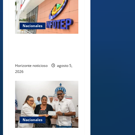
Nacionales
Gobierno anuncia apertura
de nuevo centro del INFOTEP
en La Vega
Horizonte noticioso
agosto 5,
2026
Nacionales