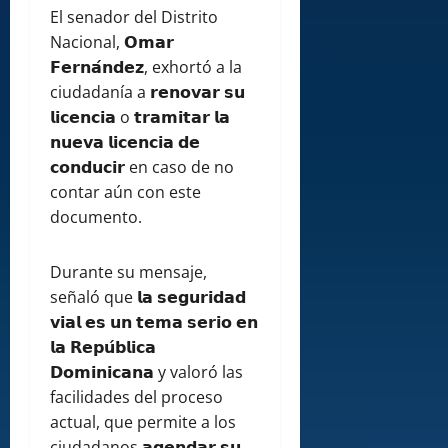
El senador del Distrito
Nacional, 𝗢𝗺𝗮𝗿
𝗙𝗲𝗿𝗻𝗮́𝗻𝗱𝗲𝘇, exhortó a la
ciudadanía a 𝗿𝗲𝗻𝗼𝘃𝗮𝗿 𝘀𝘂
𝗹𝗶𝗰𝗲𝗻𝗰𝗶𝗮 o 𝘁𝗿𝗮𝗺𝗶𝘁𝗮𝗿 𝗹𝗮
𝗻𝘂𝗲𝘃𝗮 𝗹𝗶𝗰𝗲𝗻𝗰𝗶𝗮 𝗱𝗲
𝗰𝗼𝗻𝗱𝘂𝗰𝗶𝗿 en caso de no
contar aún con este
documento.
Durante su mensaje,
señaló que 𝗹𝗮 𝘀𝗲𝗴𝘂𝗿𝗶𝗱𝗮𝗱
𝘃𝗶𝗮𝗹 𝗲𝘀 𝘂𝗻 𝘁𝗲𝗺𝗮 𝘀𝗲𝗿𝗶𝗼 𝗲𝗻
𝗹𝗮 𝗥𝗲𝗽𝘂́𝗯𝗹𝗶𝗰𝗮
𝗗𝗼𝗺𝗶𝗻𝗶𝗰𝗮𝗻𝗮 y valoró las
facilidades del proceso
actual, que permite a los
ciudadanos 𝗮𝗴𝗲𝗻𝗱𝗮𝗿 𝘀𝘂