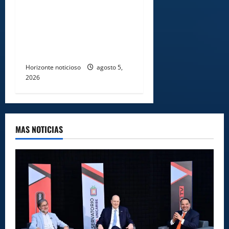
Gobierno entrega ayudas
económicas a comerciantes
afectados por ampliación de
avenida Los Beisbolistas en
Manoguayabo
Horizonte noticioso
agosto 5,
2026
MAS NOTICIAS