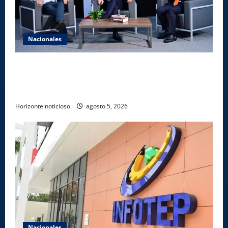
Nacionales
UNICARIBE recibe ministro argentino Federico
Sturzenegger para dialogar sobre liderazgo,
transformación del Estado e innovación pública
Horizonte noticioso
agosto 5, 2026
Nacionales