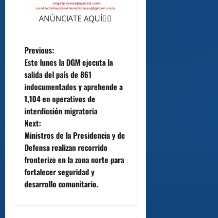
ANÚNCIATE AQUÍ👆🏻
P
Previous:
Este lunes la DGM ejecuta la
o
salida del país de 861
indocumentados y aprehende a
s
1,104 en operativos de
t
interdicción migratoria
Next:
n
Ministros de la Presidencia y de
Defensa realizan recorrido
a
fronterizo en la zona norte para
v
fortalecer seguridad y
desarrollo comunitario.
i
g